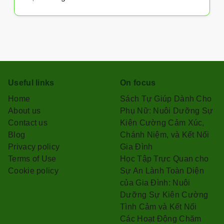
Useful links
On focus
Home
Sách Tự Giúp Dành Cho
About us
Phụ Nữ: Nuôi Dưỡng Sự
Contact us
Kiên Cường Cảm Xúc,
Blog
Chánh Niệm, và Kết Nối
Privacy policy
Gia Đình
Terms of Use
Học Tập Trực Quan cho
Cookie policy
Sự An Lành Toàn Diện
của Gia Đình: Nuôi
Dưỡng Sự Kiên Cường
Tình Cảm và Kết Nối
Các Hoạt Động Chăm