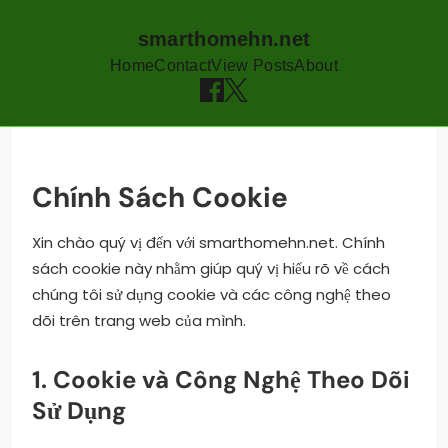
smarthomehn.net
Home
Contact
View Posts
About
Skip
to
content
Chính Sách Cookie
Xin chào quý vị đến với smarthomehn.net. Chính
sách cookie này nhằm giúp quý vị hiểu rõ về cách
chúng tôi sử dụng cookie và các công nghệ theo
dõi trên trang web của mình.
1. Cookie và Công Nghệ Theo Dõi
Sử Dụng