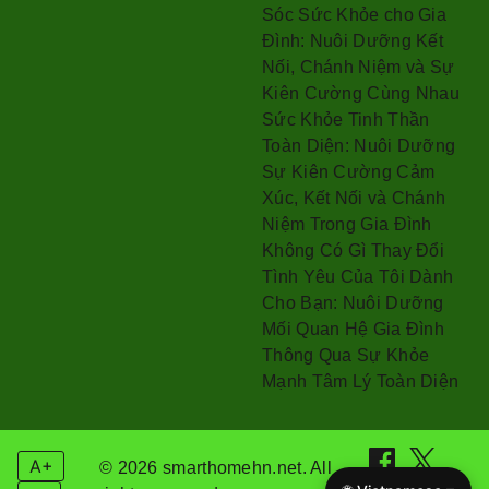
Sóc Sức Khỏe cho Gia
Đình: Nuôi Dưỡng Kết
Nối, Chánh Niệm và Sự
Kiên Cường Cùng Nhau
Sức Khỏe Tinh Thần
Toàn Diện: Nuôi Dưỡng
Sự Kiên Cường Cảm
Xúc, Kết Nối và Chánh
Niệm Trong Gia Đình
Không Có Gì Thay Đổi
Tình Yêu Của Tôi Dành
Cho Bạn: Nuôi Dưỡng
Mối Quan Hệ Gia Đình
Thông Qua Sự Khỏe
Mạnh Tâm Lý Toàn Diện
A+
© 2026 smarthomehn.net. All