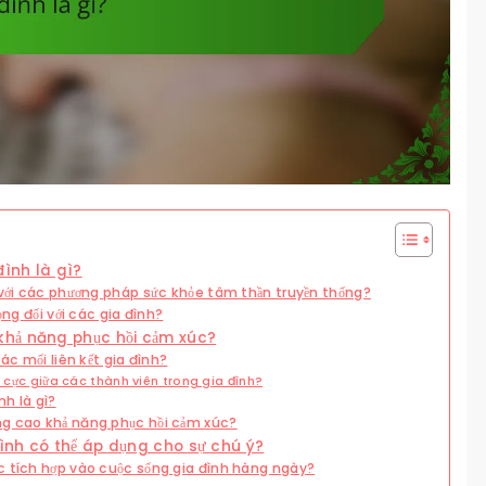
đình là gì?
 với các phương pháp sức khỏe tâm thần truyền thống?
ọng đối với các gia đình?
khả năng phục hồi cảm xúc?
ác mối liên kết gia đình?
h cực giữa các thành viên trong gia đình?
nh là gì?
ng cao khả năng phục hồi cảm xúc?
ình có thể áp dụng cho sự chú ý?
c tích hợp vào cuộc sống gia đình hàng ngày?