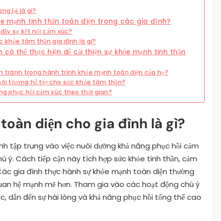
g lại là gì?
 mạnh tinh thần toàn diện trong các gia đình?
 đẩy sự kết nối cảm xúc?
ức khỏe tâm thần gia đình là gì?
ó thể thực hiện để cải thiện sự khỏe mạnh tinh thần
n tránh trong hành trình khỏe mạnh toàn diện của họ?
môi trường hỗ trợ cho sức khỏe tâm thần?
ng phục hồi cảm xúc theo thời gian?
toàn diện cho gia đình là gì?
ình tập trung vào việc nuôi dưỡng khả năng phục hồi cảm
chú ý. Cách tiếp cận này tích hợp sức khỏe tinh thần, cảm
. Các gia đình thực hành sự khỏe mạnh toàn diện thường
i quan hệ mạnh mẽ hơn. Tham gia vào các hoạt động chú ý
, dẫn đến sự hài lòng và khả năng phục hồi tổng thể cao