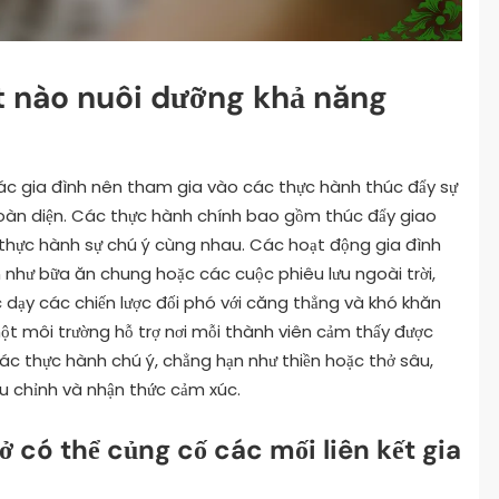
 nào nuôi dưỡng khả năng
các gia đình nên tham gia vào các thực hành thúc đẩy sự
 toàn diện. Các thực hành chính bao gồm thúc đẩy giao
à thực hành sự chú ý cùng nhau. Các hoạt động gia đình
 như bữa ăn chung hoặc các cuộc phiêu lưu ngoài trời,
 dạy các chiến lược đối phó với căng thẳng và khó khăn
một môi trường hỗ trợ nơi mỗi thành viên cảm thấy được
ác thực hành chú ý, chẳng hạn như thiền hoặc thở sâu,
ều chỉnh và nhận thức cảm xúc.
ở có thể củng cố các mối liên kết gia