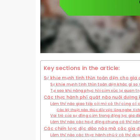
Key sections in the article:
Sự khỏe mạnh tinh thần toàn diện cho gia 
Sự khỏe mạnh tinh thần toàn diện khác gì so
Tại sao khả năng phục hồi cảm xúc lại quan tr
Các thực hành phổ quát nào nuôi dưỡng 
Làm thế nào giao tiếp cởi mở có thể củng cố c
Các kỹ thuật nào thúc đẩy việc lắng nghe tíc
Vai trò của sự đồng cảm trong động lực gia đì
Làm thế nào các hoạt động chung có thể nâ
Các chiến lược độc đáo nào mà các gia đ
Làm thế nào các thực hành chú ý có thể đượ