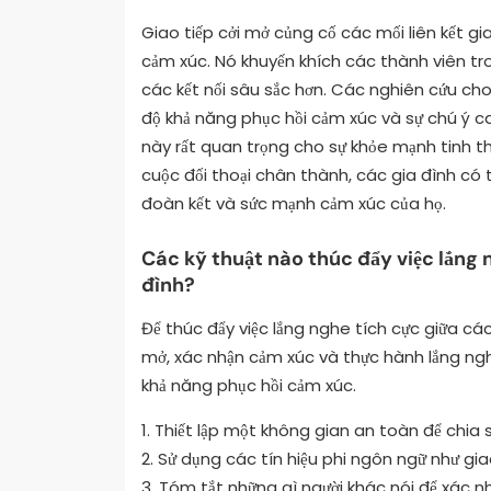
Giao tiếp cởi mở củng cố các mối liên kết gia
cảm xúc. Nó khuyến khích các thành viên tr
các kết nối sâu sắc hơn. Các nghiên cứu ch
độ khả năng phục hồi cảm xúc và sự chú ý ca
này rất quan trọng cho sự khỏe mạnh tinh 
cuộc đối thoại chân thành, các gia đình có
đoàn kết và sức mạnh cảm xúc của họ.
Các kỹ thuật nào thúc đẩy việc lắng 
đình?
Để thúc đẩy việc lắng nghe tích cực giữa các
mở, xác nhận cảm xúc và thực hành lắng ngh
khả năng phục hồi cảm xúc.
1. Thiết lập một không gian an toàn để chia 
2. Sử dụng các tín hiệu phi ngôn ngữ như gia
3. Tóm tắt những gì người khác nói để xác nhậ