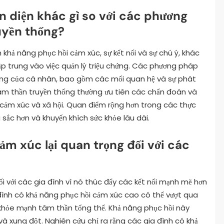
n diện khác gì so với các phương
uyền thống?
khả năng phục hồi cảm xúc, sự kết nối và sự chú ý, khác
p trung vào việc quản lý triệu chứng. Các phương pháp
ống của cá nhân, bao gồm các mối quan hệ và sự phát
âm thần truyền thống thường ưu tiên các chẩn đoán và
 cảm xúc và xã hội. Quan điểm rộng hơn trong các thực
 sắc hơn và khuyến khích sức khỏe lâu dài.
ảm xúc lại quan trọng đối với các
i với các gia đình vì nó thúc đẩy các kết nối mạnh mẽ hơn
 đình có khả năng phục hồi cảm xúc cao có thể vượt qua
hỏe mạnh tâm thần tổng thể. Khả năng phục hồi này
và xung đột. Nghiên cứu chỉ ra rằng các gia đình có khả