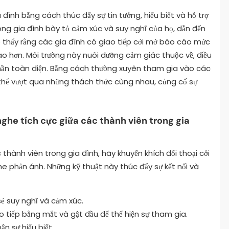
 đình bằng cách thúc đẩy sự tin tưởng, hiểu biết và hỗ trợ
ong gia đình bày tỏ cảm xúc và suy nghĩ của họ, dẫn đến
o thấy rằng các gia đình có giao tiếp cởi mở báo cáo mức
o hơn. Môi trường này nuôi dưỡng cảm giác thuộc về, điều
thần toàn diện. Bằng cách thường xuyên tham gia vào các
 thể vượt qua những thách thức cùng nhau, củng cố sự
nghe tích cực giữa các thành viên trong gia
 thành viên trong gia đình, hãy khuyến khích đối thoại cởi
e phản ánh. Những kỹ thuật này thúc đẩy sự kết nối và
sẻ suy nghĩ và cảm xúc.
o tiếp bằng mắt và gật đầu để thể hiện sự tham gia.
n sự hiểu biết.