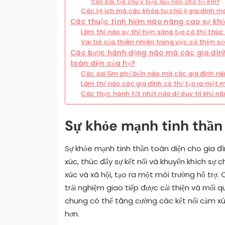
Các bài tập chú ý hiệu quả nào cho trẻ em?
Các lợi ích mà các khóa tu chú ý gia đình man
Các thuộc tính hiếm nào nâng cao sự khỏe
Làm thế nào sự thể hiện sáng tạo có thể thúc
Vai trò của thiên nhiên trong việc cải thiện s
Các bước hành động nào mà các gia đình c
toàn diện của họ?
Các sai lầm phổ biến nào mà các gia đình nê
Làm thế nào các gia đình có thể tạo ra một 
Các thực hành tốt nhất nào để duy trì khả nă
Sự khỏe mạnh tinh thần 
Sự khỏe mạnh tinh thần toàn diện cho gia đ
xúc, thúc đẩy sự kết nối và khuyến khích sự 
xúc và xã hội, tạo ra một môi trường hỗ trợ
trải nghiệm giao tiếp được cải thiện và mố
chung có thể tăng cường các kết nối cảm xúc
hơn.