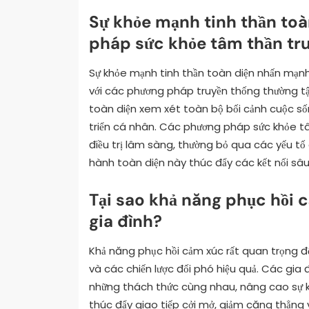
Sự khỏe mạnh tinh thần toà
pháp sức khỏe tâm thần tr
Sự khỏe mạnh tinh thần toàn diện nhấn mạnh 
với các phương pháp truyền thống thường tậ
toàn diện xem xét toàn bộ bối cảnh cuộc s
triển cá nhân. Các phương pháp sức khỏe t
điều trị lâm sàng, thường bỏ qua các yếu tố
hành toàn diện này thúc đẩy các kết nối sâu
Tại sao khả năng phục hồi c
gia đình?
Khả năng phục hồi cảm xúc rất quan trọng đố
và các chiến lược đối phó hiệu quả. Các gia
những thách thức cùng nhau, nâng cao sự k
thúc đẩy giao tiếp cởi mở, giảm căng thẳng 