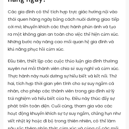
Các gia đình có thể tích hợp trực giác hướng nội vào
thói quen hàng ngày bằng cách nuôi dưỡng giao tiếp
cởi mở, khuyến khích các thực hành phản ánh và tạo
ra một không gian an toàn cho việc thể hiện cảm xúc.
Những bước này nâng cao mối quan hệ gia đình và
khả năng phục hồi cảm xúc.
Đầu tiên, thiết lập các cuộc thảo luận gia đình thường
xuyên nơi mỗi thành viên chia sẻ suy nghĩ và cảm xúc.
Thực hành này nuôi dưỡng sự hiểu biết và kết nối. Thứ
hai, tích hợp thời gian yên tĩnh cho sự suy ngẫm cá
nhân, cho phép các thành viên trong gia đình xử lý
trải nghiệm và hiểu biết của họ. Điều này thúc đẩy sự
phát triển toàn diện. Cuối cùng, tham gia vào các
hoạt động khuyến khích sự tự suy ngẫm, chẳng hạn như
viết nhật ký hoặc đi bộ trong thiên nhiên, có thể làm
sâu sắc thêm nhận thức cảm xúc và củng cố các mối