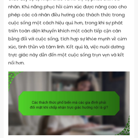
nhân. Khả năng phục hồi cảm xúc được nâng cao cho
phép các cá nhân điều hướng các thách thức trong
cuộc sống một cách hiệu quả hơn, trong khi sự phát
triển toàn diện khuyến khích một cách tiếp cận cân
bằng đối với cuộc sống, tích hợp sự khỏe mạnh về cảm
xúc, tinh thần và tâm linh. Kết quả là, việc nuôi dưỡng
trực giác này dẫn đến một cuộc sống trọn vẹn và kết
nối hơn.