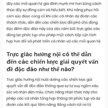
đẩy các mối quan hệ gia đình mạnh mẽ hơn bằng cách
thúc đẩy sự đồng cảm và hiểu biết. Khả năng phục hồi
cảm xúc được củng cố khi các cá nhân dự đoán các
thách thức, dẫn đến các chiến lược đối phó chủ động.
Đặc điểm độc đáo này của việc nắm bắt trực giác các
động lực phức tạp cho phép một cách tiếp cận tích
hợp hơn đối với phát triển cá nhân và các mối quan hệ.
Trực giác hướng nội có thể dẫn
đến các chiến lược giải quyết vấn
đề độc đáo như thế nào?
Trực giác hướng nội nuôi dưỡng các chiến lược giải
quyết vấn đề độc đáo thông qua sự tự suy ngẫm sâu
sắc và nhận diện mẫu. Chức năng nhận thức này cho
phép các cá nhân tổng hợp thông tin phức tạp và dự
đoán các kết quả tiềm năng. Bằng cách rút ra từ