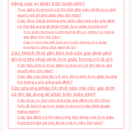
nâng cao sự phát triển toàn diện?
Trực giác hướng nội có thể dẫn đến các chiến lược giải
quyết vấn đề độc đáo như thế nào?
Các thực hành không phổ biến nào mà các gia đình
có thể áp dụng để khai thác trực giác hướng nội?
Trực giác hướng nội ảnh hưởng đến sự sáng tạo trong
gia đình như thế nào?
Các lợi ích lâu dài của việc nuôi dưỡng trực giác
hướng nội theo thời gian là gì?
Các thách thức phổ biến mà các gia đình phải
đối mặt khi chấp nhận trực giác hướng nội là gì?
Các hiểu lầm về trực giác hướng nội có thể được giải
quyết như thế nào?
Các rào cản nào đối với việc thực hiện trực giác hướng
nội trong cuộc sống gia đình?
Các phương pháp tốt nhất nào mà các gia đình
có thể áp dụng để phát triển toàn diện?
Các bước cụ thể nào mà các gia đình có thể thực
hiện để tích hợp trực giác hướng nội vào thói quen
hàng ngày?
Các gia đình có thể đo lường tác động của trực giác
hướng nội đối với sức khỏe của họ như thế nào?