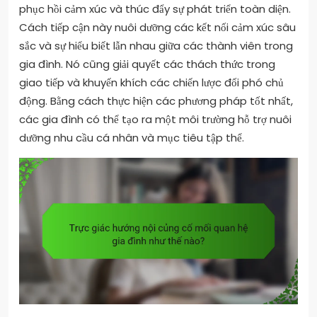
phục hồi cảm xúc và thúc đẩy sự phát triển toàn diện.
Cách tiếp cận này nuôi dưỡng các kết nối cảm xúc sâu
sắc và sự hiểu biết lẫn nhau giữa các thành viên trong
gia đình. Nó cũng giải quyết các thách thức trong
giao tiếp và khuyến khích các chiến lược đối phó chủ
động. Bằng cách thực hiện các phương pháp tốt nhất,
các gia đình có thể tạo ra một môi trường hỗ trợ nuôi
dưỡng nhu cầu cá nhân và mục tiêu tập thể.