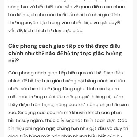
sáng tạo và hiểu biết sâu sắc về quan điểm của nhau.
Lên kế hoạch cho các buổi tối chơi trò chơi gia đình
thường xuyên tập trung vào chiến lược và giải quyết
vấn đề, kích thích tư duy trực giác.
Các phong cách giao tiếp có thể được điều
chỉnh như thế nào để hỗ trợ trực giác hướng
nội?
Các phong cách giao tiếp hiệu quả có thể được điều
chỉnh để hỗ trợ trực giác hướng nội bằng cách ưu tiên
chiều sâu hơn là bề rộng. Lắng nghe tích cực tạo ra
một môi trường mà ở đó những người hướng nội cảm
thấy được trân trọng, nâng cao khả năng phục hồi cảm
xúc. Sử dụng các câu hỏi mở khuyến khích các phản
hồi tự suy ngẫm, thúc đẩy sự phát triển toàn diện. Các
tín hiệu phi ngôn ngữ, chẳng hạn như gật đầu và duy trì
giao tiếp bằng mắt, xác nhận những hiểu biết của họ,