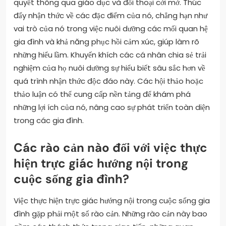
quyết thông qua giáo dục và đối thoại cởi mở. Thúc
đẩy nhận thức về các đặc điểm của nó, chẳng hạn như
vai trò của nó trong việc nuôi dưỡng các mối quan hệ
gia đình và khả năng phục hồi cảm xúc, giúp làm rõ
những hiểu lầm. Khuyến khích các cá nhân chia sẻ trải
nghiệm của họ nuôi dưỡng sự hiểu biết sâu sắc hơn về
quá trình nhận thức độc đáo này. Các hội thảo hoặc
thảo luận có thể cung cấp nền tảng để khám phá
những lợi ích của nó, nâng cao sự phát triển toàn diện
trong các gia đình.
Các rào cản nào đối với việc thực
hiện trực giác hướng nội trong
cuộc sống gia đình?
Việc thực hiện trực giác hướng nội trong cuộc sống gia
đình gặp phải một số rào cản. Những rào cản này bao