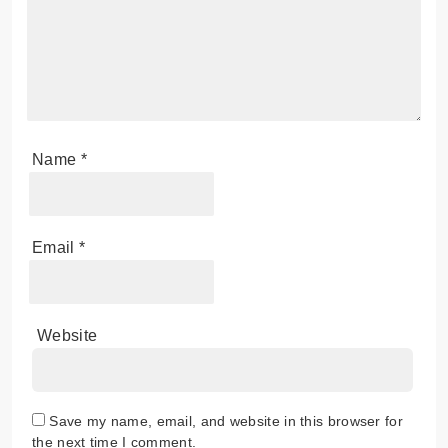
Name
*
Email
*
Website
Save my name, email, and website in this browser for
the next time I comment.