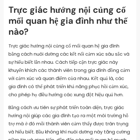
Trực giác hướng nội củng cố
mối quan hệ gia đình như thế
nào?
Trực giác hướng nội củng cố mối quan hệ gia đình
bằng cách nuôi dưỡng các kết nối cảm xúc sâu sắc và
sự hiểu biết lẫn nhau. Cách tiếp cận trực giác này
khuyến khích các thành viên trong gia đình đồng cảm
với cảm xúc và quan điểm của nhau. Kết quả là, các
gia đình có thể phát triển khả năng phục hồi cảm xúc,
cho phép họ điều hướng các xung đột hiệu quả hơn.
Bằng cách ưu tiên sự phát triển toàn diện, trực giác
hướng nội giúp các gia đình tạo ra một môi trường hỗ
trợ mà ở đó mỗi thành viên cảm thấy được trân trọng
và hiểu biết. Bầu không khí nuôi dưỡng này tăng cường
niềm tin và giao tiếp, dẫn đến các mối quan hệ mạnh