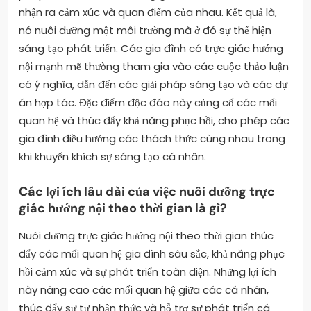
nhận ra cảm xúc và quan điểm của nhau. Kết quả là,
nó nuôi dưỡng một môi trường mà ở đó sự thể hiện
sáng tạo phát triển. Các gia đình có trực giác hướng
nội mạnh mẽ thường tham gia vào các cuộc thảo luận
có ý nghĩa, dẫn đến các giải pháp sáng tạo và các dự
án hợp tác. Đặc điểm độc đáo này củng cố các mối
quan hệ và thúc đẩy khả năng phục hồi, cho phép các
gia đình điều hướng các thách thức cùng nhau trong
khi khuyến khích sự sáng tạo cá nhân.
Các lợi ích lâu dài của việc nuôi dưỡng trực
giác hướng nội theo thời gian là gì?
Nuôi dưỡng trực giác hướng nội theo thời gian thúc
đẩy các mối quan hệ gia đình sâu sắc, khả năng phục
hồi cảm xúc và sự phát triển toàn diện. Những lợi ích
này nâng cao các mối quan hệ giữa các cá nhân,
thúc đẩy sự tự nhận thức và hỗ trợ sự phát triển cá