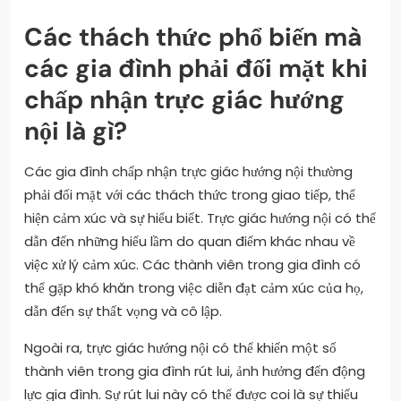
Các thách thức phổ biến mà
các gia đình phải đối mặt khi
chấp nhận trực giác hướng
nội là gì?
Các gia đình chấp nhận trực giác hướng nội thường
phải đối mặt với các thách thức trong giao tiếp, thể
hiện cảm xúc và sự hiểu biết. Trực giác hướng nội có thể
dẫn đến những hiểu lầm do quan điểm khác nhau về
việc xử lý cảm xúc. Các thành viên trong gia đình có
thể gặp khó khăn trong việc diễn đạt cảm xúc của họ,
dẫn đến sự thất vọng và cô lập.
Ngoài ra, trực giác hướng nội có thể khiến một số
thành viên trong gia đình rút lui, ảnh hưởng đến động
lực gia đình. Sự rút lui này có thể được coi là sự thiếu