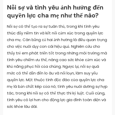
Nỗi sợ và tình yêu ảnh hưởng đến
quyền lực cha mẹ như thế nào?
Nỗi sợ có thể tạo ra sự tuân thủ, trong khi tình yêu
thúc đẩy niềm tin và kết nối cảm xúc trong quyền lực
cha mẹ. Cân bằng cả hai ảnh hưởng là điều quan trọng
cho việc nuôi dạy con cái hiệu quả. Nghiên cứu cho
thấy trẻ em phát triển tốt trong những môi trường mà
tình yêu chiếm ưu thế, nâng cao sức khỏe cảm xúc và
khả năng phục hồi của chúng. Ngược lại, nỗi sợ quá
mức có thể dẫn đến lo âu và nổi loạn, làm suy yếu
quyền lực. Một thuộc tính độc đáo của quyền lực cha
mẹ là bản chất kép của nó; tình yêu nuôi dưỡng sự hợp
tác, trong khi nỗi sợ có thể thực thi kỷ luật. Cuối cùng,
tình yêu có lợi hơn cho động lực gia đình toàn diện và
sức khỏe lâu dài.