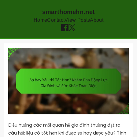
smarthomehn.net
Home
Contact
View Posts
About
Skip
to
content
Điều hướng các mối quan hệ gia đình thường đặt ra
câu hỏi: liệu có tốt hơn khi được sợ hay được yêu? Tình