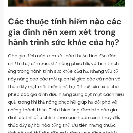
Các thuộc tính hiếm nào các
gia đình nên xem xét trong
hành trình sức khỏe của họ?
Các gia đình nên xem xét các thuộc tính độc đáo
như trí tuệ cảm xúc, khả năng phục hồi, và tính thích
ứng trong hành trình sức khỏe của họ. Những yếu tố
này nâng cao các mối quan hệ giữa các cá nhân và
thúc đẩy một môi trường hỗ trợ. Trí tuệ cảm xúc cho
phép các gia đình điều hướng xung đột một cách hiệu
quả, trong khi khả năng phục hồi giúp họ đối phó với
những thách thức. Tính thích ứng đảm bảo các gia
đình có thể điều chỉnh theo các hoàn cảnh thay đổi,
thúc đẩy sự hài hòa tổng thể. Ưu tiên những thuộc
tính này có thể dẫn đến một đơn vị gia đình gắn kết