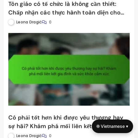
Tôn giáo có tổ chức là không cần thiết:
Chấp nhận các thực hành toàn diện cho
sức khỏe tâm lý gia đình
Leona Dragić
0
Có phải tốt hơn khi được yêu thương hay
sợ hãi? Khám phá mối liên kết gia đình và
🌐 Vietnamese ▾
sức khỏe cảm xúc
Leona Dragić
0