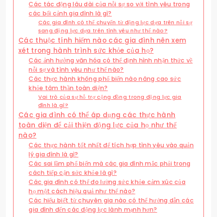
Các tác động lâu dài của nỗi sợ so với tình yêu trong
các bối cảnh gia đình là gì?
Các gia đình có thể chuyển từ động lực dựa trên nỗi sợ
sang động lực dựa trên tình yêu như thế nào?
Các thuộc tính hiếm nào các gia đình nên xem
xét trong hành trình sức khỏe của họ?
Các ảnh hưởng văn hóa có thể định hình nhận thức về
nỗi sợ và tình yêu như thế nào?
Các thực hành không phổ biến nào nâng cao sức
khỏe tâm thần toàn diện?
Vai trò của sự hỗ trợ cộng đồng trong động lực gia
đình là gì?
Các gia đình có thể áp dụng các thực hành
toàn diện để cải thiện động lực của họ như thế
nào?
Các thực hành tốt nhất để tích hợp tình yêu vào quản
lý gia đình là gì?
Các sai lầm phổ biến mà các gia đình mắc phải trong
cách tiếp cận sức khỏe là gì?
Các gia đình có thể đo lường sức khỏe cảm xúc của
họ một cách hiệu quả như thế nào?
Các hiểu biết từ chuyên gia nào có thể hướng dẫn các
gia đình đến các động lực lành mạnh hơn?