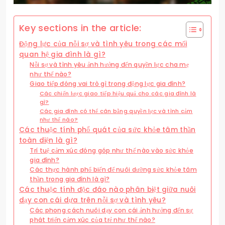
Key sections in the article:
Động lực của nỗi sợ và tình yêu trong các mối
quan hệ gia đình là gì?
Nỗi sợ và tình yêu ảnh hưởng đến quyền lực cha mẹ
như thế nào?
Giao tiếp đóng vai trò gì trong động lực gia đình?
Các chiến lược giao tiếp hiệu quả cho các gia đình là
gì?
Các gia đình có thể cân bằng quyền lực và tình cảm
như thế nào?
Các thuộc tính phổ quát của sức khỏe tâm thần
toàn diện là gì?
Trí tuệ cảm xúc đóng góp như thế nào vào sức khỏe
gia đình?
Các thực hành phổ biến để nuôi dưỡng sức khỏe tâm
thần trong gia đình là gì?
Các thuộc tính độc đáo nào phân biệt giữa nuôi
dạy con cái dựa trên nỗi sợ và tình yêu?
Các phong cách nuôi dạy con cái ảnh hưởng đến sự
phát triển cảm xúc của trẻ như thế nào?