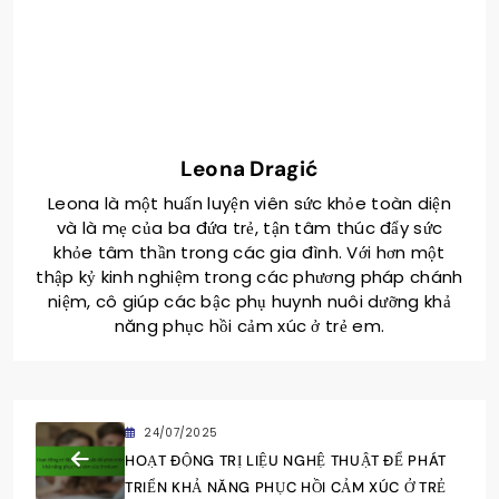
Leona Dragić
Leona là một huấn luyện viên sức khỏe toàn diện
và là mẹ của ba đứa trẻ, tận tâm thúc đẩy sức
khỏe tâm thần trong các gia đình. Với hơn một
thập kỷ kinh nghiệm trong các phương pháp chánh
niệm, cô giúp các bậc phụ huynh nuôi dưỡng khả
năng phục hồi cảm xúc ở trẻ em.
24/07/2025
HOẠT ĐỘNG TRỊ LIỆU NGHỆ THUẬT ĐỂ PHÁT
TRIỂN KHẢ NĂNG PHỤC HỒI CẢM XÚC Ở TRẺ