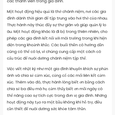
các thành viên trong gia đình.
Một hoạt động hiệu quả là thở chánh niệm, nơi các gia
đình dành thời gian để tập trung vào hơi thở của nhau.
Thực hành này thúc đẩy sự thư giãn và giúp quản lý lo
âu. Một hoạt động khác là đi bộ trong thiên nhiên, cho
phép các gia đình kết nối với môi trường trong khi hiện
diện trong khoảnh khắc. Các buổi thiền có hướng dẫn
cũng có thể có lợi, vì chúng cung cấp một cách có
cấu trúc để nuôi dưỡng chánh niệm tập thể.
Việc viết nhật ký như một gia đình khuyến khích sự phản
ánh và chia sẻ cảm xúc, củng cố các mối liên kết cảm
xúc. Thêm vào đó, thực hành lòng biết ơn bằng cách
chia sẻ ba điều mà họ cảm thấy biết ơn mỗi ngày có
thể nâng cao sự tích cực trong đơn vị gia đình. Những
hoạt động này tạo ra một bầu không khí hỗ trợ, điều
cần thiết để nuôi dưỡng sức khỏe tâm thần.