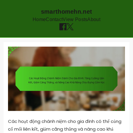
smarthomehn.net
Home
Contact
View Posts
About
Skip
to
content
Các hoạt động chánh niệm cho gia đình có thể củng
cố mối liên kết, giảm căng thẳng và nâng cao khả