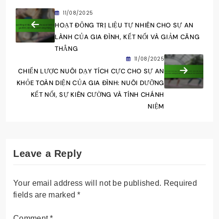
11/08/2025
HOẠT ĐỘNG TRỊ LIỆU TỰ NHIÊN CHO SỰ AN
LÀNH CỦA GIA ĐÌNH, KẾT NỐI VÀ GIẢM CĂNG
THẲNG
11/08/2025
CHIẾN LƯỢC NUÔI DẠY TÍCH CỰC CHO SỰ AN
KHỎE TOÀN DIỆN CỦA GIA ĐÌNH: NUÔI DƯỠNG
KẾT NỐI, SỰ KIÊN CƯỜNG VÀ TÍNH CHÁNH
NIỆM
Leave a Reply
Your email address will not be published.
Required
fields are marked
*
Comment
*