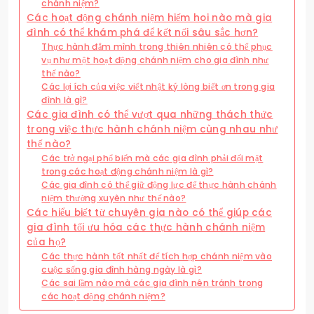
chánh niệm?
Các hoạt động chánh niệm hiếm hoi nào mà gia
đình có thể khám phá để kết nối sâu sắc hơn?
Thực hành đắm mình trong thiên nhiên có thể phục
vụ như một hoạt động chánh niệm cho gia đình như
thế nào?
Các lợi ích của việc viết nhật ký lòng biết ơn trong gia
đình là gì?
Các gia đình có thể vượt qua những thách thức
trong việc thực hành chánh niệm cùng nhau như
thế nào?
Các trở ngại phổ biến mà các gia đình phải đối mặt
trong các hoạt động chánh niệm là gì?
Các gia đình có thể giữ động lực để thực hành chánh
niệm thường xuyên như thế nào?
Các hiểu biết từ chuyên gia nào có thể giúp các
gia đình tối ưu hóa các thực hành chánh niệm
của họ?
Các thực hành tốt nhất để tích hợp chánh niệm vào
cuộc sống gia đình hàng ngày là gì?
Các sai lầm nào mà các gia đình nên tránh trong
các hoạt động chánh niệm?