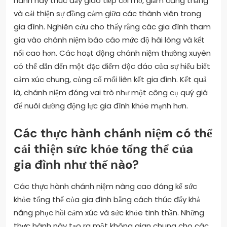
hành này thúc đẩy giao tiếp cởi mở, giảm căng thẳng
và cải thiện sự đồng cảm giữa các thành viên trong
gia đình. Nghiên cứu cho thấy rằng các gia đình tham
gia vào chánh niệm báo cáo mức độ hài lòng và kết
nối cao hơn. Các hoạt động chánh niệm thường xuyên
có thể dẫn đến một đặc điểm độc đáo của sự hiểu biết
cảm xúc chung, củng cố mối liên kết gia đình. Kết quả
là, chánh niệm đóng vai trò như một công cụ quý giá
để nuôi dưỡng động lực gia đình khỏe mạnh hơn.
Các thực hành chánh niệm có thể
cải thiện sức khỏe tổng thể của
gia đình như thế nào?
Các thực hành chánh niệm nâng cao đáng kể sức
khỏe tổng thể của gia đình bằng cách thúc đẩy khả
năng phục hồi cảm xúc và sức khỏe tinh thần. Những
thực hành này tạo ra một không gian chung cho các