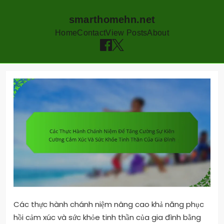
smarthomehn.net
Home
Contact
View Posts
About
Skip
to
content
Các thực hành chánh niệm nâng cao khả năng phục
hồi cảm xúc và sức khỏe tinh thần của gia đình bằng