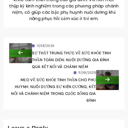
thập kỷ kinh nghiệm trong các phương pháp chánh
niệm, cô giúp các bậc phụ huynh nuôi dưỡng khả
năng phục hồi cảm xúc ở trẻ em.
11/08/2025
SỰ THẬT TRUNG THỰC VỀ SỨC KHỎE TINH
THẦN TOÀN DIỆN: NUÔI DƯỠNG GIA ĐÌNH
QUA KẾT NỐI VÀ CHÁNH NIỆM
11/08/2025
MẸO VỀ SỨC KHỎE TINH THẦN CHO PHỤ
HUYNH: NUÔI DƯỠNG SỰ KIÊN CƯỜNG, KẾT
NỐI VÀ CHÁNH NIỆM TRONG CUỘC SỐNG GIA
ĐÌNH